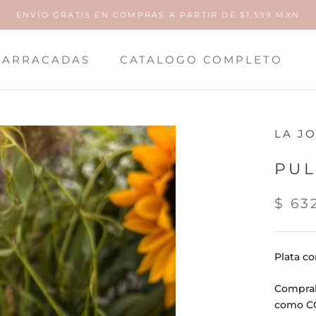
ENVÍO GRATIS EN COMPRAS A PARTIR DE $1,599 MXN
ARRACADAS
CATALOGO COMPLETO
ARRACADAS
LA J
PUL
$ 63
Plata c
Comprala
como C